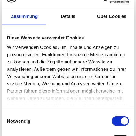
PFLEGEN SIE SOZIALE KONTAKTE
Zustimmung
Details
Über Cookies
Gemeinsame Zeit mit Familie und Freunden ist ein
wichtiger Ausgleich zum stressigen Alltag. Im
Diese Webseite verwendet Cookies
Gespräch mit vertrauten Menschen können wir
Wir verwenden Cookies, um Inhalte und Anzeigen zu
Sorgen teilen, neue Kraft schöpfen und einfach
personalisieren, Funktionen für soziale Medien anbieten
zu können und die Zugriffe auf unsere Website zu
mal abschalten. Vereinbaren Sie daher feste
analysieren. Außerdem geben wir Informationen zu Ihrer
Termine für Unternehmungen und Treffen mit
Verwendung unserer Website an unsere Partner für
Ihren Lieben. Auch gemeinsame Hobbys oder
soziale Medien, Werbung und Analysen weiter. Unsere
Sportaktivitäten können helfen, den Kopf
Partner führen diese Informationen möglicherweise mit
weiteren Daten zusammen, die Sie ihnen bereitgestellt
freizubekommen und positive Energie zu tanken.
haben oder die sie im Rahmen Ihrer Nutzung der Dienste
gesammelt haben.
Einwilligungsauswahl
Notwendig
LERNEN SIE
ENTSPANNUNGSTECHNIKEN